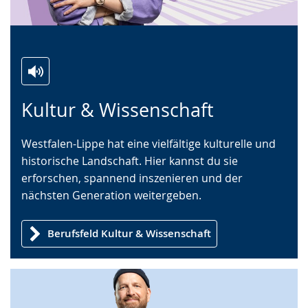
Zur
Aktiviere
Ein
Kultur & Wissenschaft
Leichten
Audio-
Video
Sprache
Unterstützung.
in
Westfalen-Lippe hat eine vielfältige kulturelle und
wechseln.
Deutscher
historische Landschaft. Hier kannst du sie
Gebärdensprache
erforschen, spannend inszenieren und der
wird
nächsten Generation weitergeben.
angezeigt.
Berufsfeld Kultur & Wissenschaft