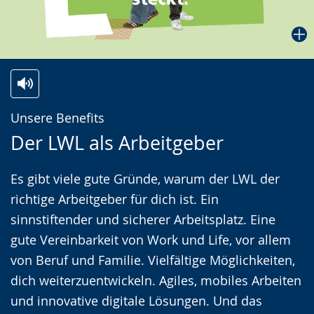
r
a
c
h
e
Zur
Aktiviere
Ein
w
Unsere Benefits
Leichten
Audio-
Video
i
Der LWL als Arbeitgeber
Sprache
Unterstützung.
in
r
wechseln.
Deutscher
d
Es gibt viele gute Gründe, warum der LWL der
Gebärdensprache
a
richtige Arbeitgeber für dich ist. Ein
wird
n
sinnstiftender und sicherer Arbeitsplatz. Eine
angezeigt.
g
gute Vereinbarkeit von Work und Life, vor allem
e
von Beruf und Familie. Vielfältige Möglichkeiten,
z
dich weiterzuentwickeln. Agiles, mobiles Arbeiten
e
und innovative digitale Lösungen. Und das