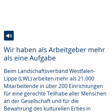
Zur
Aktiviere
Ein
Wir haben als Arbeitgeber mehr
Leichten
Audio-
Video
als eine Aufgabe
Sprache
Unterstützung.
in
wechseln.
Deutscher
Beim Landschaftsverband Westfalen-
Gebärdensprache
Lippe (LWL) arbeiten mehr als 21.000
wird
Mitarbeitende in über 200 Einrichtungen
angezeigt.
für eine gerechte Teilhabe aller Menschen
an der Gesellschaft und für die
Bewahrung des kulturellen Erbes in