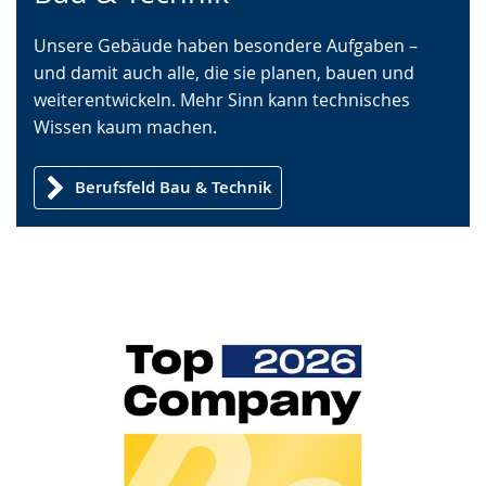
Sprache
Unterstützung.
in
Unsere Gebäude haben besondere Aufgaben –
wechseln.
Deutscher
und damit auch alle, die sie planen, bauen und
Gebärdensprache
weiterentwickeln. Mehr Sinn kann technisches
wird
Wissen kaum machen.
angezeigt.
Berufsfeld Bau & Technik