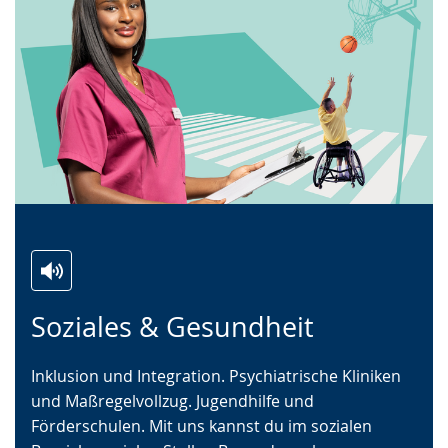
Zur
Aktiviere
Ein
Soziales & Gesundheit
Leichten
Audio-
Video
Sprache
Unterstützung.
in
Inklusion und Integration. Psychiatrische Kliniken
wechseln.
Deutscher
und Maßregelvollzug. Jugendhilfe und
Gebärdensprache
Förderschulen. Mit uns kannst du im sozialen
wird