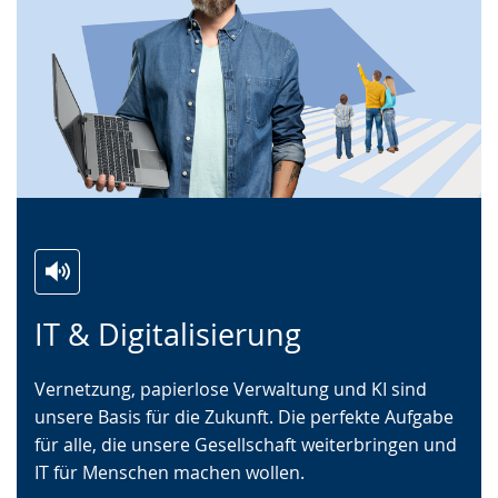
Zur
Aktiviere
Ein
IT & Digitalisierung
Leichten
Audio-
Video
Sprache
Unterstützung.
in
Vernetzung, papierlose Verwaltung und KI sind
wechseln.
Deutscher
unsere Basis für die Zukunft. Die perfekte Aufgabe
Gebärdensprache
für alle, die unsere Gesellschaft weiterbringen und
wird
IT für Menschen machen wollen.
angezeigt.