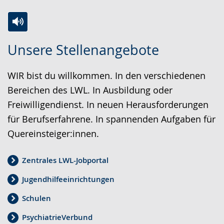
Z
A
E
Unsere Stellenangebote
u
k
i
r
t
n
WIR bist du willkommen. In den verschiedenen
L
i
V
Bereichen des LWL. In Ausbildung oder
e
v
i
Freiwilligendienst. In neuen Herausforderungen
i
i
d
für Berufserfahrene. In spannenden Aufgaben für
c
e
e
Quereinsteiger:innen.
h
r
o
t
e
i
Zentrales LWL-Jobportal
e
A
n
Jugendhilfeeinrichtungen
n
u
D
S
d
e
Schulen
p
i
u
PsychiatrieVerbund