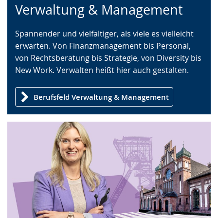
Verwaltung & Management
Leichten
Audio-
Video
Sprache
Unterstützung.
in
Spannender und vielfältiger, als viele es vielleicht
wechseln.
Deutscher
erwarten. Von Finanzmanagement bis Personal,
Gebärdensprache
von Rechtsberatung bis Strategie, von Diversity bis
wird
New Work. Verwalten heißt hier auch gestalten.
angezeigt.
Berufsfeld Verwaltung & Management