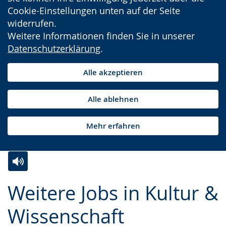
Cookie-Einstellungen unten auf der Seite
widerrufen.
Weitere Informationen finden Sie in unserer
Datenschutzerklärung
.
Alle akzeptieren
Alle ablehnen
Mehr erfahren
Zur
Aktiviere
Ein
Weitere Jobs in Kultur &
Leichten
Audio-
Video
Sprache
Unterstützung.
in
Wissenschaft
wechseln.
Deutscher