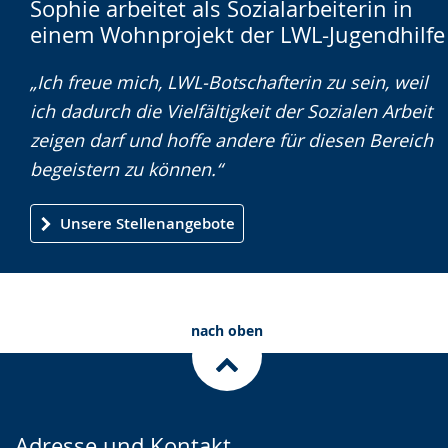
Sophie arbeitet als Sozialarbeiterin in
Leichten
Audio-
Video
einem Wohnprojekt der LWL-Jugendhilfe
Sprache
Unterstützung.
in
wechseln.
Deutscher
„Ich freue mich, LWL-Botschafterin zu sein, weil
Gebärdensprache
ich dadurch die Vielfältigkeit der Sozialen Arbeit
wird
zeigen darf und hoffe andere für diesen Bereich
angezeigt.
begeistern zu können.“
Unsere Stellenangebote
nach oben
Adresse und Kontakt