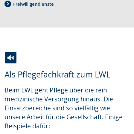
Freiwilligendienste
w
e
r
e
r
G
c
s
e
h
t
b
s
ü
ä
e
t
r
l
z
d
Zur
Aktiviere
Ein
n
u
e
Als Pflegefachkraft zum LWL
Leichten
Audio-
Video
.
n
n
Sprache
Unterstützung.
in
g
s
Beim LWL geht Pflege über die rein
wechseln.
Deutscher
.
p
medizinische Versorgung hinaus. Die
Gebärdensprache
r
Einsatzbereiche sind so vielfältig wie
wird
a
unsere Arbeit für die Gesellschaft. Einige
angezeigt.
c
Beispiele dafür:
h