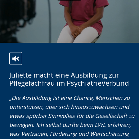
Video abspielen
Zur
Aktiviere
Ein
Juliette macht eine Ausbildung zur
Leichten
Audio-
Video
Pflegefachfrau im PsychiatrieVerbund
Sprache
Unterstützung.
in
wechseln.
Deutscher
„Die Ausbildung ist eine Chance, Menschen zu
Gebärdensprache
unterstützen, über sich hinauszuwachsen und
wird
etwas spürbar Sinnvolles für die Gesellschaft zu
angezeigt.
bewegen. Ich selbst durfte beim LWL erfahren,
was Vertrauen, Förderung und Wertschätzung