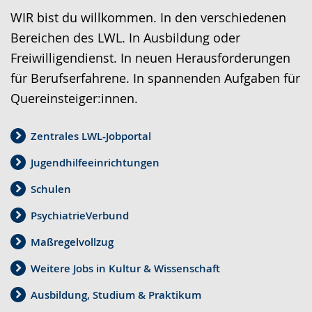
r
t
n
WIR bist du willkommen. In den verschiedenen
L
i
V
Bereichen des LWL. In Ausbildung oder
e
v
i
Freiwilligendienst. In neuen Herausforderungen
i
i
d
für Berufserfahrene. In spannenden Aufgaben für
c
e
e
Quereinsteiger:innen.
h
r
o
t
e
i
Zentrales LWL-Jobportal
e
A
n
Jugendhilfeeinrichtungen
n
u
D
S
d
e
Schulen
p
i
u
PsychiatrieVerbund
r
o
t
Maßregelvollzug
a
-
s
c
U
c
Weitere Jobs in Kultur & Wissenschaft
h
n
h
Ausbildung, Studium & Praktikum
e
t
e