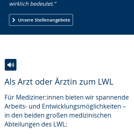
wirklich bedeutet.“
Unsere Stellenangebote
Zur
Aktiviere
Ein
Als Arzt oder Ärztin zum LWL
Leichten
Audio-
Video
Sprache
Unterstützung.
in
Für Mediziner:innen bieten wir spannende
wechseln.
Deutscher
Arbeits- und Entwicklungsmöglichkeiten –
Gebärdensprache
in den beiden großen medizinischen
wird
Abteilungen des LWL:
angezeigt.