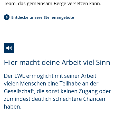
Team, das gemeinsam Berge versetzen kann.
Entdecke unsere Stellenangebote
Zur
Aktiviere
Ein
Hier macht deine Arbeit viel Sinn
Leichten
Audio-
Video
Sprache
Unterstützung.
in
Der LWL ermöglicht mit seiner Arbeit
wechseln.
Deutscher
vielen Menschen eine Teilhabe an der
Gebärdensprache
Gesellschaft, die sonst keinen Zugang oder
wird
zumindest deutlich schlechtere Chancen
angezeigt.
haben.