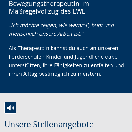
Bewegungstherapeutin im
Sprache
Unterstützung.
in
Maßregelvollzug des LWL
wechseln.
Deutscher
Gebärdensprache
„Ich möchte zeigen, wie wertvoll, bunt und
wird
menschlich unsere Arbeit ist.“
angezeigt.
Als Therapeut:in kannst du auch an unseren
Förderschulen Kinder und Jugendliche dabei
unterstützen, ihre Fähigkeiten zu entfalten und
ihren Alltag bestmöglich zu meistern.
Z
A
E
Unsere Stellenangebote
u
k
i