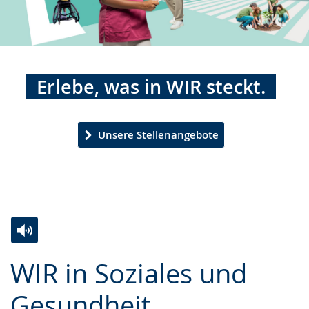
Erlebe, was in WIR steckt.
Unsere Stellenangebote
Zur
Aktiviere
Ein
WIR in Soziales und
Leichten
Audio-
Video
Sprache
Unterstützung.
in
Gesundheit