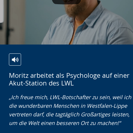
Video abspielen
Zur
Aktiviere
Ein
Moritz arbeitet als Psychologe auf einer
Leichten
Audio-
Video
Akut-Station des LWL
Sprache
Unterstützung.
in
wechseln.
Deutscher
„Ich freue mich, LWL-Botschafter zu sein, weil ich
Gebärdensprache
die wunderbaren Menschen in Westfalen-Lippe
wird
vertreten darf, die tagtäglich Großartiges leisten,
angezeigt.
um die Welt einen besseren Ort zu machen!“