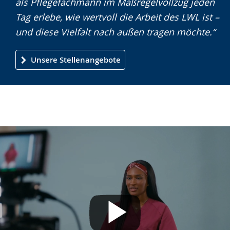
als Pflegefachmann im Maßregelvollzug jeden
wird
Tag erlebe, wie wertvoll die Arbeit des LWL ist –
angezeigt.
und diese Vielfalt nach außen tragen möchte.“
Unsere Stellenangebote
Mit dem Abspielen des Videos akzeptieren Sie
die Datenschutzerklärung von YouTube.
Mehr erfahren
Ich akzeptiere. Hinweis ausblenden und
YouTube-Videos in Zukunft immer
anzeigen.