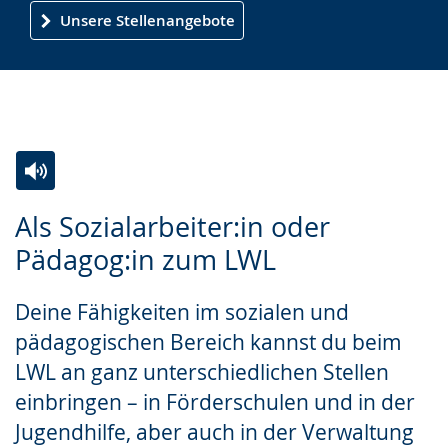
Unsere Stellenangebote
Zur
Aktiviere
Ein
Als Sozialarbeiter:in oder
Leichten
Audio-
Video
Pädagog:in zum LWL
Sprache
Unterstützung.
in
wechseln.
Deutscher
Deine Fähigkeiten im sozialen und
Gebärdensprache
pädagogischen Bereich kannst du beim
wird
LWL an ganz unterschiedlichen Stellen
angezeigt.
einbringen – in Förderschulen und in der
Jugendhilfe, aber auch in der Verwaltung