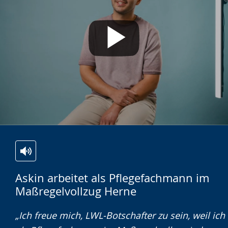
Mehr erfahren
Ich akzeptiere. Hinweis ausblenden und
YouTube-Videos in Zukunft immer
anzeigen.
Video abspielen
Zur
Aktiviere
Ein
Askin arbeitet als Pflegefachmann im
Leichten
Audio-
Video
Maßregelvollzug Herne
Sprache
Unterstützung.
in
wechseln.
Deutscher
„Ich freue mich, LWL-Botschafter zu sein, weil ich
Gebärdensprache