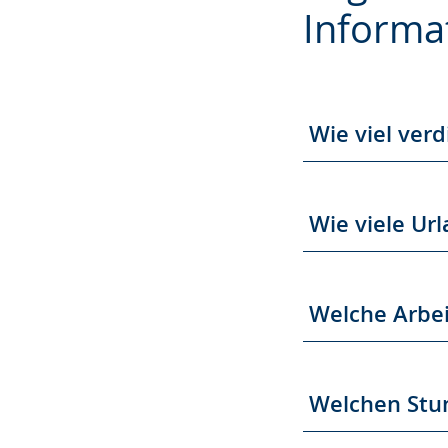
Sprache
Unterstützung.
in
Informa
wechseln.
Deutscher
Gebärdensprach
wird
angezeigt.
Wie viel verd
Wie viele Ur
Welche Arbei
Welchen Stun