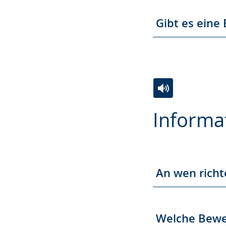
Gibt es eine 
Zur
Aktiviere
Ein
Informa
Leichten
Audio-
Video
Sprache
Unterstützung.
in
wechseln.
Deutscher
Gebärdensprach
An wen rich
wird
angezeigt.
Welche Bewe