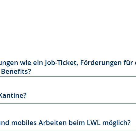
e
tungen wie ein Job-Ticket, Förderungen für
 Benefits?
 Kantine?
s und mobiles Arbeiten beim LWL möglich?