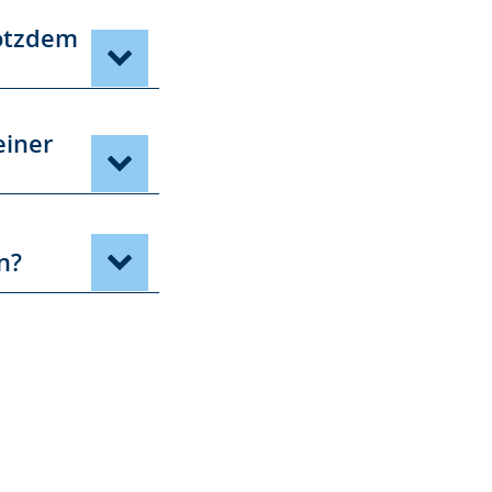
rotzdem
einer
n?