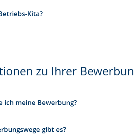
Betriebs-Kita?
tionen zu Ihrer Bewerbu
e
te ich meine Bewerbung?
rbungswege gibt es?