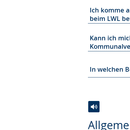
Gebärdensprach
Ich komme au
wird
beim LWL b
angezeigt.
Kann ich mic
Kommunalver
In welchen B
Zur
Aktiviere
Ein
Allgeme
Leichten
Audio-
Video