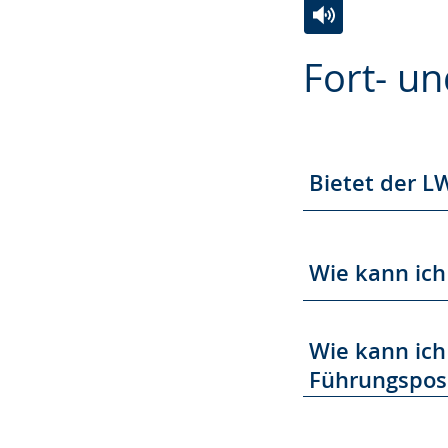
Zur
Aktiviere
Ein
Fort- u
Leichten
Audio-
Video
Sprache
Unterstützung.
in
wechseln.
Deutscher
Gebärdensprach
Bietet der L
wird
angezeigt.
Wie kann ich
Wie kann ich
Führungspos