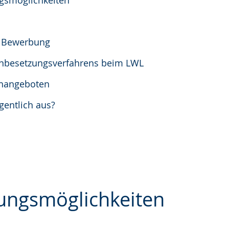
ngsmöglichkeiten
r Bewerbung
lenbesetzungsverfahrens beim LWL
enangeboten
entlich aus?
ngsmöglichkeiten