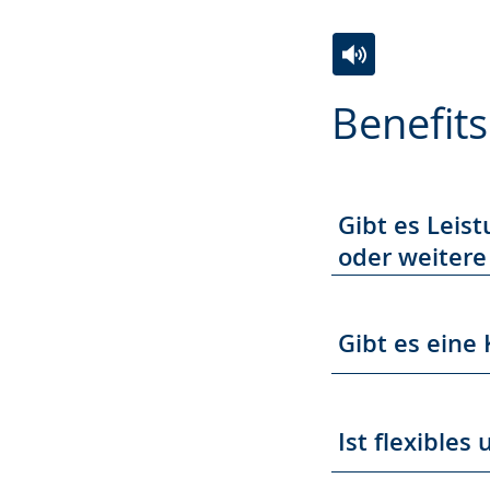
Zur
Aktiviere
Ein
Benefits
Leichten
Audio-
Video
Sprache
Unterstützung.
in
wechseln.
Deutscher
Gebärdensprach
Gibt es Leis
wird
oder weitere
angezeigt.
Gibt es eine
Ist flexible