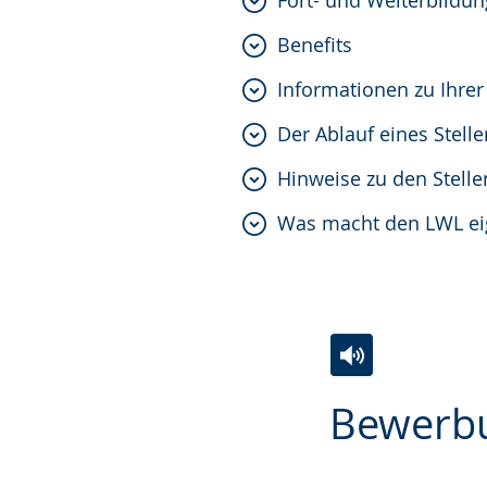
Fort- und Weiterbildu
Benefits
Informationen zu Ihre
Der Ablauf eines Stel
Hinweise zu den Stell
Was macht den LWL eig
Zur
Aktiviere
Ein
Bewerbu
Leichten
Audio-
Video
Sprache
Unterstützung.
in
wechseln.
Deutscher