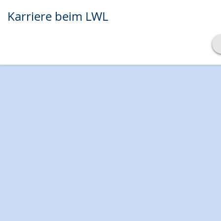
Karriere beim LWL
Transkript anzeigen
Abspielen
Pausieren