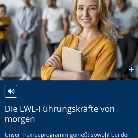
Zur
Aktiviere
Ein
Die LWL-Führungskräfte von
Leichten
Audio-
Video
morgen
Sprache
Unterstützung.
in
wechseln.
Deutscher
Unser Traineeprogramm genießt sowohl bei den
Gebärdensprache