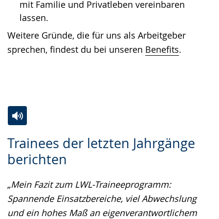
mit Familie und Privatleben vereinbaren
lassen.
Weitere Gründe, die für uns als Arbeitgeber
sprechen, findest du bei unseren
Benefits
.
Zur
Aktiviere
Ein
Trainees der letzten Jahrgänge
Leichten
Audio-
Video
berichten
Sprache
Unterstützung.
in
wechseln.
Deutscher
„Mein Fazit zum LWL-Traineeprogramm:
Gebärdensprache
Spannende Einsatzbereiche, viel Abwechslung
wird
und ein hohes Maß an eigenverantwortlichem
angezeigt.