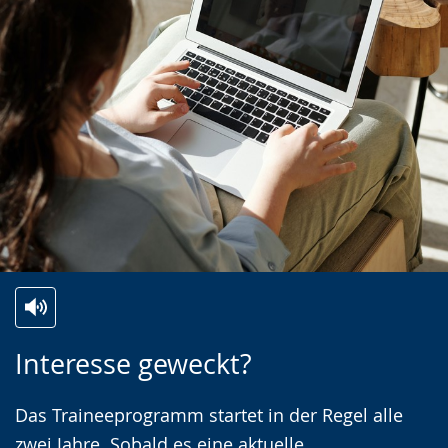
Zur
Aktiviere
Ein
Interesse geweckt?
Leichten
Audio-
Video
Sprache
Unterstützung.
in
Das Traineeprogramm startet in der Regel alle
wechseln.
Deutscher
zwei Jahre. Sobald es eine aktuelle