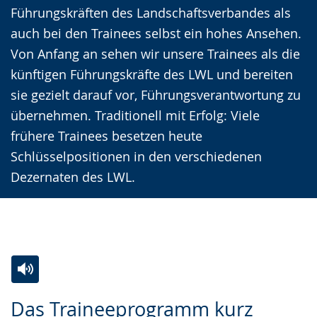
Führungskräften des Landschaftsverbandes als
wird
auch bei den Trainees selbst ein hohes Ansehen.
angezeigt.
Von Anfang an sehen wir unsere Trainees als die
künftigen Führungskräfte des LWL und bereiten
sie gezielt darauf vor, Führungsverantwortung zu
übernehmen. Traditionell mit Erfolg: Viele
frühere Trainees besetzen heute
Schlüsselpositionen in den verschiedenen
Dezernaten des LWL.
Zur
Aktiviere
Ein
Das Traineeprogramm kurz
Leichten
Audio-
Video