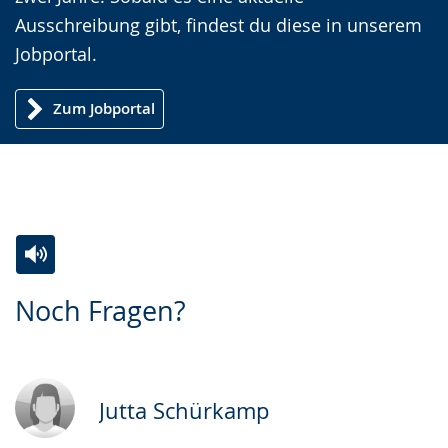
Gebärdensprache
Ausschreibung gibt, findest du diese in unserem
wird
Jobportal.
angezeigt.
Zum Jobportal
Zur
Aktiviere
Ein
Noch Fragen?
Leichten
Audio-
Video
Sprache
Unterstützung.
in
wechseln.
Deutscher
Gebärdensprache
Jutta Schürkamp
wird