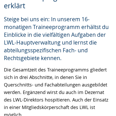
erklärt
Sprache
Unterstützung.
in
wechseln.
Deutscher
Steige bei uns ein: In unserem 16-
Gebärdensprache
monatigen Traineeprogramm erhältst du
wird
Einblicke in die vielfältigen Aufgaben der
angezeigt.
LWL-Hauptverwaltung und lernst die
abteilungsspezifischen Fach- und
Rechtsgebiete kennen.
Die Gesamtzeit des Traineeprogramms gliedert
sich in drei Abschnitte, in denen Sie in
Querschnitts- und Fachabteilungen ausgebildet
werden. Ergänzend wirst du auch im Dezernat
des LWL-Direktors hospitieren. Auch der Einsatz
in einer Mitgliedskörperschaft des LWL ist
möglich.