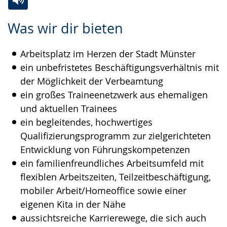
Zur
Aktiviere
Ein
Was wir dir bieten
Leichten
Audio-
Video
Sprache
Unterstützung.
in
Arbeitsplatz im Herzen der Stadt Münster
wechseln.
Deutscher
ein unbefristetes Beschäftigungsverhältnis mit
Gebärdensprache
der Möglichkeit der Verbeamtung
wird
ein großes Traineenetzwerk aus ehemaligen
angezeigt.
und aktuellen Trainees
ein begleitendes, hochwertiges
Qualifizierungsprogramm zur zielgerichteten
Entwicklung von Führungskompetenzen
ein familienfreundliches Arbeitsumfeld mit
flexiblen Arbeitszeiten, Teilzeitbeschäftigung,
mobiler Arbeit/Homeoffice sowie einer
eigenen Kita in der Nähe
aussichtsreiche Karrierewege, die sich auch