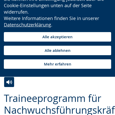
Cookie-Einstellungen unten auf der Seite
widerrufen.
Weitere Informationen finden Sie in unserer
Datenschutzerklärung
.
Alle akzeptieren
Alle ablehnen
Mehr erfahren
Zur
Aktiviere
Ein
Traineeprogramm für
Leichten
Audio-
Video
Sprache
Unterstützung.
in
Nachwuchsführungskräf
wechseln.
Deutscher