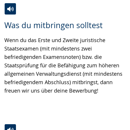
Zur
Aktiviere
Ein
Was du mitbringen solltest
Leichten
Audio-
Video
Sprache
Unterstützung.
in
Wenn du das Erste und Zweite juristische
wechseln.
Deutscher
Staatsexamen (mit mindestens zwei
Gebärdensprache
befriedigenden Examensnoten) bzw. die
wird
Staatsprüfung für die Befähigung zum höheren
angezeigt.
allgemeinen Verwaltungsdienst (mit mindestens
befriedigendem Abschluss) mitbringst, dann
freuen wir uns über deine Bewerbung!