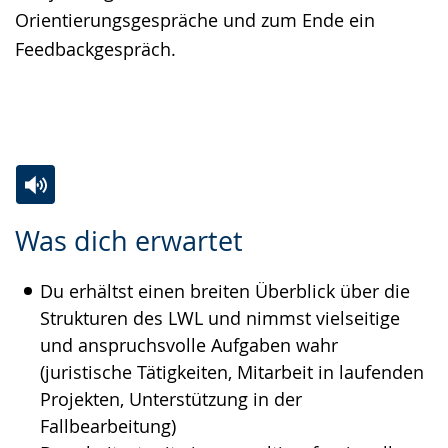
Orientierungsgespräche und zum Ende ein
Feedbackgespräch.
Zur
Aktiviere
Ein
Was dich erwartet
Leichten
Audio-
Video
Sprache
Unterstützung.
in
Du erhältst einen breiten Überblick über die
wechseln.
Deutscher
Strukturen des LWL und nimmst vielseitige
Gebärdensprache
und anspruchsvolle Aufgaben wahr
wird
(juristische Tätigkeiten, Mitarbeit in laufenden
angezeigt.
Projekten, Unterstützung in der
Fallbearbeitung)